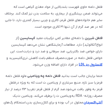
فلفل دلمه حاوی فهرست بلندبالایی از مواد مغذی گیاهی است که
می‌تواند ضمن پیشگیری از بیماری، به سلامت بدن نیز کمک کند. برخلاف
سایر هم خانواده‌های فلفل قرمز، کالری و چربی بسیار کمتری دارد، تا جایی
که در هر صد گرم از آن تنها ۳۱ کالری موجود است.
فلفل شیرین
یا دلمه‌ای مقادیر کمی ترکیبات مفید
کپسایسین
(از
انواع آلکالوئید) دارد. مطالعات آزمایشگاهی نشان می‌دهد کپسایسین
دارای خواص ضد باکتریایی، ضد سرطانی و ضد درد و دیابت است. این
خواص فلفل دلمه در صورت مصرف منظم، باعث کاهش تری‌گلیسیرید و
کلسترول بد LDL
در افراد دارای اضافه وزن می‌شود.
حتما برایتان جالب است بدانید
فلفل دلمه چه ویتامینی دارد
. فلفل دلمه
قرمز یا سبز تازه، منبع سرشاری از ویتامین ث است که به ویژه در فلفل
قرمز به وفور یافت می‌شود.صد گرم از فلفل قرمز تقریبا ۲۱۳ درصد از نیاز
مصرف روزانه- RDA به ویتامین ث را برطرف می‌کند. ویتامین ث یک
آنتی‌اکسیدان
محلول در آب بوده و برای کلاژن‌سازی بدن، استحکام رگ‌های