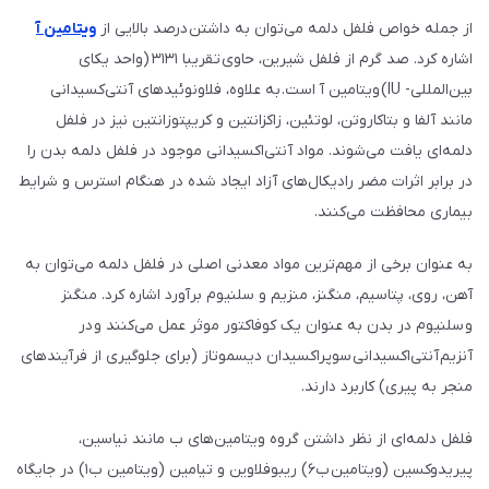
از جمله خواص فلفل دلمه می‌توان به داشتن درصد بالایی از
ویتامین آ
اشاره کرد. صد گرم از فلفل شیرین، حاوی تقریبا ۳۱۳۱ (واحد یکای
بین‌المللی- IU) ویتامین آ است. به علاوه، فلاونوئیدهای آنتی‌کسیدانی
مانند آلفا و بتاکاروتن، لوتئین، زاکزانتین و کریپتوزانتین نیز در فلفل
دلمه‌ای یافت می‌شوند. مواد آنتی‌اکسیدانی موجود در فلفل دلمه بدن را
در برابر اثرات مضر رادیکال‌های آزاد ایجاد شده در هنگام استرس و شرایط
بیماری محافظت می‌کنند.
به عنوان برخی از مهم‌ترین مواد معدنی اصلی در فلفل دلمه می‌توان به
آهن، روی، پتاسیم، منگنز، منزیم و سلنیوم برآورد اشاره کرد. منگنز
و سلنیوم در بدن به عنوان یک کوفاکتور موثر عمل می‌کنند و در
آنزیم آنتی‌اکسیدانی سوپراکسیدان دیسموتاز (برای جلوگیری از فرآیندهای
منجر به پیری) کاربرد دارند.
فلفل دلمه‌ای از نظر داشتن گروه ویتامین‌های ب مانند نیاسین،
پیریدوکسین (ویتامین ب۶) ریبوفلاوین و تیامین (ویتامین ب۱) در جایگاه