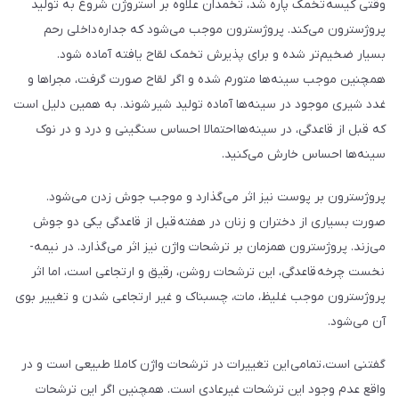
وقتی کیسه­ تخمک پاره شد، تخمدان علاوه بر استروژن شروع به تولید
پروژسترون می­‌کند. پروژسترون موجب می­‌شود که جداره­ داخلی رحم
بسیار ضخیم‌­تر شده و برای پذیرش تخمک لقاح یافته آماده شود.
همچنین موجب سینه­‌ها متورم شده و اگر لقاح صورت گرفت، مجراها و
غدد شیری موجود در سینه‌­ها آماده­ تولید شیر شوند. به همین دلیل است
که قبل از قاعدگی، در سینه‌­ها احتمالا احساس سنگینی و درد و در نوک
سینه‌­ها احساس خارش می­‌کنید.
پروژسترون بر پوست نیز اثر می‌گذارد و موجب جوش زدن می‌­شود.
صورت بسیاری از دختران و زنان در هفته­ قبل از قاعدگی یکی دو جوش
می‌زند. پروژسترون همزمان بر ترشحات واژن نیز اثر می­‌گذارد. در نیمه­
نخست چرخه­ قاعدگی، این ترشحات روشن، رقیق و ارتجاعی است، اما اثر
پروژسترون موجب غلیظ، مات، چسبناک و غیر ارتجاعی شدن و تغییر بوی
آن می‌شود.
گفتنی است، تمامی این تغییرات در ترشحات واژن کاملا طبیعی است و در
واقع عدم وجود این ترشحات غیرعادی است. همچنین اگر این ترشحات