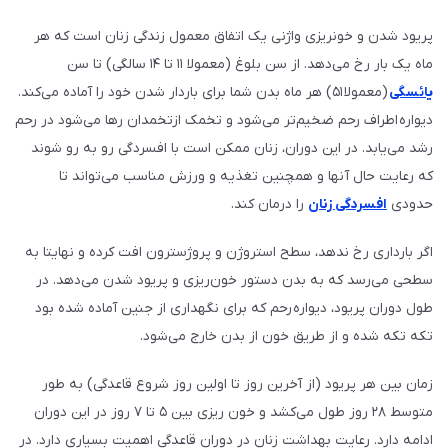
پریود شدن و خونریزی واژنی یک اتفاق معمول زندگی زنان است که هر
ماه یک بار رخ می­‌دهد. از سن بلوغ (معمولا ۱۱ تا ۱۴ سالگی) تا سن
یائسگی
(معمولا ۵۱) هر ماه بدن شما برای باردار شدن خود را آماده می­‌کند.
دیواره­ اطراف رحم ضخیم‌­تر می­‌شود و تخمک ازتخمدان رها می‌­شود در رحم
رشد می‌­یابد. در این دوران، زنان ممکن است با افسردگی رو به رو شوند
که رعایت حال آنها و همچنین تغذیه و ورزش مناسب می‌تواند تا
حدودی
افسردگی زنان
را درمان کند.
اگر بارداری رخ ندهد، سطح استروژن و پروژسترون افت کرده و نهایتا به
سطحی می‌­رسد که به بدن دستور خون‌ریزی و پریود شدن می‌­دهد. در
طول دوران پریود، دیواره­ رحم که برای نگهداری از جنین آماده شده بود
تکه تکه شده و از طریق خون از بدن خارج می­‌شود.
زمان بین هر پریود (از آخرین روز تا اولین روز شروع قاعدگی) به طور
متوسط ۲۸ روز طول می­‌کشد و خون ریزی بین ۵ تا ۷ روز در این دوران
ادامه دارد. رعایت بهداشت زنان در دوران قاعدگی اهمیت بسیاری دارد. در