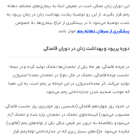
این دوران زنان ممکن است در معرض ابتلا به بیماری‌های مختلف دهانه
رحم قرار بگیرند، از این رو توصیه رعایت بهداشت زنان در زمان پریود به
شدت توصیه می‌شود تا در پیشگیری از انراع بیماری‌ها، به خصوص
پیشگیری از سرطان دهانه رحم
موثر باشد.
دوره پریود و بهداشت زنان در دوران قاعدگی
در چرخه قاعدگی، هر ماه یکی از تخمدان­‌ها تخمک تولید کرده و در نیمه­
نخست چرخه­ قاعدگی، تخمک در حال بلوغ در تخمدان عمدتا استروژن
تولید می­‌کند. اثر عمده­ استروژن در این مرحله بر رحم است، به این معنا
که موجب ضخیم­ شدن جداره­ داخلی رحم ‌می‌­شود.
در حدود روز چهاردهم قاعدگی (نخستین روز خونریزی روز نخست قاعدگی
محسوب می‌شود) کیسه­ حاوی تخمک در تخمدان پاره شده و تخمک آزاد
می‌شود و بلافاصله به درون سر قیفی شکل یکی از لوله­‌های رحم (فالوپ)
مکیده می‌­شود. مژک‌­های بسیار ریزی که در جداره­ داخلی لوله­ رحم قرار