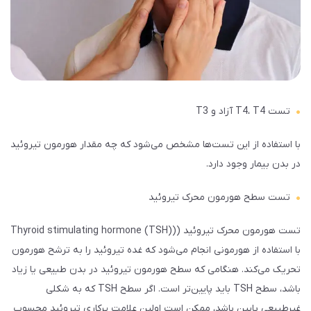
تست T4، T4 آزاد و T3
با استفاده از این تست‌ها مشخص می‌شود که چه مقدار هورمون تیروئید
در بدن بیمار وجود دارد.
تست سطح هورمون محرک تیروئید
تست هورمون محرک تیروئید ((Thyroid stimulating hormone (TSH)
با استفاده از هورمونی انجام می‌شود که غده تیروئید را به ترشح هورمون
تحریک می‌کند. هنگامی که سطح هورمون تیروئید در بدن طبیعی یا زیاد
باشد، سطح TSH باید پایین‌تر است. اگر سطح TSH که به شکلی
غیرطبیعی پایین باشد، ممکن است اولین علامت پرکاری تیروئید محسوب