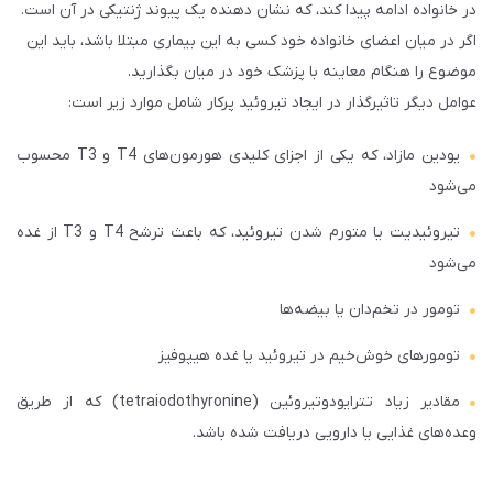
در خانواده ادامه پیدا کند، که نشان دهنده یک پیوند ژنتیکی در آن است.
اگر در میان اعضای خانواده خود کسی به این بیماری مبتلا باشد، باید این
موضوع را هنگام معاینه با پزشک خود در میان بگذارید.
عوامل دیگر تاثیرگذار در ایجاد تیروئید پرکار شامل موارد زیر است:
یودین مازاد، که یکی از اجزای کلیدی هورمون‌های T4 و T3 محسوب
می‌شود
تیروئیدیت یا متورم شدن تیروئید، که باعث ترشح T4 و T3 از غده
می‌شود
تومور در تخم‌دان‌ یا بیضه‌ها
تومورهای خوش‌خیم در تیروئید یا غده هیپوفیز
مقادیر زیاد تترایودوتیروئین (tetraiodothyronine) که از طریق
وعده‌های غذایی یا دارویی دریافت شده باشد.