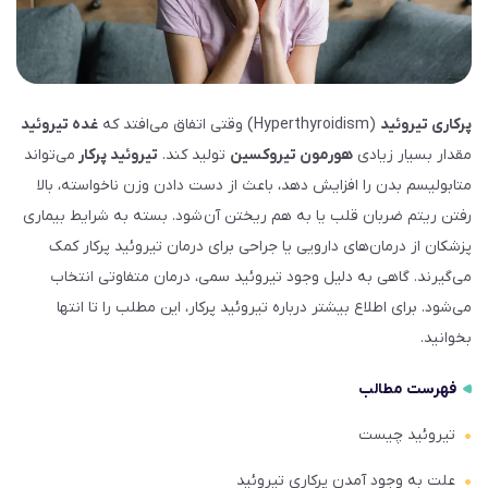
پرکاری تیروئید
(Hyperthyroidism) وقتی اتفاق می‌افتد که
غده تیروئید
مقدار بسیار زیادی
هورمون تیروکسین
تولید کند.
تیروئید پرکار
می‌تواند
متابولیسم بدن را افزایش دهد، باعث از دست دادن وزن ناخواسته، بالا
رفتن ریتم ضربان قلب یا به هم ریختن آن شود. بسته به شرایط بیماری
پزشکان از درمان‌های دارویی یا جراحی برای درمان تیروئید پرکار کمک
می‌گیرند. گاهی به دلیل وجود تیروئید سمی، درمان متفاوتی انتخاب
می‌شود. برای اطلاع بیشتر درباره تیروئید پرکار، این مطلب را تا انتها
بخوانید.
فهرست مطالب
تیروئید چیست
علت به وجود آمدن پرکاری تیروئید