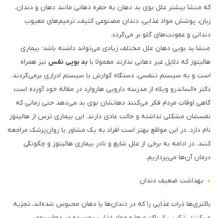
که منشا بیشتر علل بوی بد دهان به حفره دهانی مانند دهان و دندان،
زبان، پوشش مواد غذایی، دندان مصنوعی کثیف، ترمیم‌های معیوب
دندانی و عفونت‌های گلو بر می‌گردد.
منشا بد بویی دهان علل مختلف زیادی می‌تواند داشته باشد؛ بیماری
هالیتوز که دلایل غیر دهانی ندارند معمولا با
بد بویی نفس
نیز همراه
است و به سیستم تنفسی، دستگاه گوارش یا سیستم ادراری برمی‌گردند.
دکتر «الساندرو ویلا» از مدرسه دارویی هاروارد در مقاله خود آورده است
گاهی اوقات مردم فکر می‌کنند دهانشان بوی بد می‌دهد حتی زمانی که
نفسشان مشکلی نداشته و حالت عادی دارند. این بیماری ترس از هالیتوز
نام دارد. در این مواقع بهتر است افراد به یک مشاور یا روان‌پزشک مراجعه
کنند. در ادامه به برخی از علل شایع و نادر بیماری هالیتوز و چگونگی
درمان آن‌ها می‌پردازیم.
بهداشت ضعیف دندان
باکتری‌ها ذرات غذایی را که در دندان‌ها یا دهان محبوس شده‌اند، تجزیه
می‌کنند. ترکیبی از باکتری‌ها و مواد غذایی پوسیده در دهان بوی