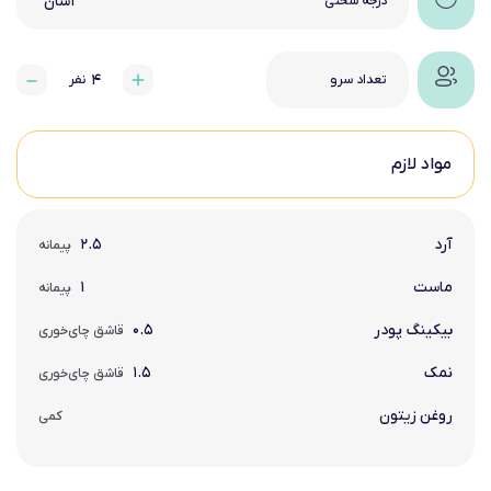
آسان
درجه سختی
۴
تعداد سرو
نفر
مواد لازم
آرد
۲.۵
پیمانه
ماست
۱
پیمانه
بیکینگ پودر
۰.۵
قاشق چای‌خوری
نمک
۱.۵
قاشق چای‌خوری
روغن زیتون
کمی