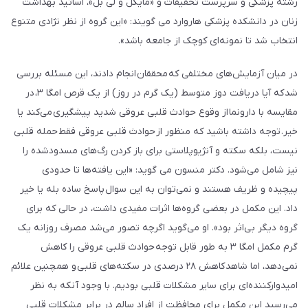
رشته پزشکی و سرپرست تحقیقات و «مایکل و لی بل»، اساتید بهداشت
زنان در دانشکده پزشکی هاروارد می گویند: «این گروه از نظر نژادی متنوع
انتخاب شد تا نمونه‌ای کوچک از جامعه باشد».
در میان آزمایش‌های مختلفی که محققان انجام دادند، این مسئله بررسی
شد كه آیا دریافت دوز متوسط ​​(یک گرم در روز) از یک قرص امگا ۳، در
مقایسه با دارونما از وقوع حوادث قلبی عروقی شدید پیشگیری می‌كند یا
خیر. توجه داشته باشید که منظور از حوادث قلبی عروقی فقط حمله قلبی
نیست، بلکه سكته و آنژیوپلاستی برای باز کردن رگ‌های مسدود‌شده را
نیز شامل می‌شود. دکتر منسون می گوید: «این یافته‌ها تا حدودی
پیچیده و ظریف هستند و نمی‌توان به این سوال پاسخ ساده بله یا خیر
داد. این مکمل در بعضی گروه‌ها اثرات مفیدی داشت، در حالی که برای
گروه دیگر بی‌اثر بود». او می‌گوید اگرچه تصور می‌شد مصرف روزانه یک
گرم مکمل امگا ۳ به طور قابل توجه حوادث قلبی عروقی را کاهش
نمی‌دهد، اما شاهد کاهش ۲۸ درصدی در سکته‌های قلبی و همچنین علائم
امیدوارکننده‌ای برای سایر مشکلات قلبی بودیم. با وجود آنکه به نظر
می‌رسید این مکمل برای محافظت از افراد سالم در برابر مشکلات قلبی