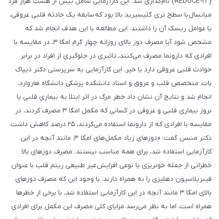
(REDUCE-IT) نام‌گذاری شد. این کارآزمایی شامل بیش از هشت هزار فرد
میانسال با سطح تری ‌گلیسیرید بالا بود که سابقه یک حادثه قلبی عروقی،
یا عوامل ریسک آن را داشتند. این مطالعه با این هدف انجام شد که
مشخص شود آیا مصرف دوز بالای روزانه چهار گرم امگا ۳، در مقایسه با
افرادی که دارونما مصرف می‌کنند، تاثیری در جلوگیری از افراد در برابر
حوادث قلبی عروقی دارد یا خیر. این کارآزمایی به سرپرستی دکتر دیپاک
بات، متخصص قلب و عروق و استاد دانشکده پزشکی دانشگاه هاروارد،
انجام شد و نتایج آن نشان داد خطر مرگ در اثر ابتلا به بیماری قلبی یا
بروز بیماری قلبی و عروقی در کسانی که مکمل امگا ۳ مصرف کردند، در
مقایسه با افرادی که از دارونما استفاده می‌کردند، ۲۵ درصد کاهش داشت.
دکتر منسن گفت: «دوزهای زیاد مکمل‌های امگا ۳، مانند آنچه در این
کارآزمایی استفاده شد، برای همه مناسب نیستند. مصرف دوزهای بالا
خطراتی از جمله خونریزی یا نوعی افزایش غیر طبیعی ریتم قلب با عنوان
فیبریلاسیون دهلیزی را به همراه دارند. با وجود این که مصرف دوزهای
بالای امگا ۳ مانند آنچه در این کارآزمایی استفاده شد، با برخی از خطرها
همراه است، اما به نظر می‌رسد مزایای کلی مصرف این مکمل برای افرادی