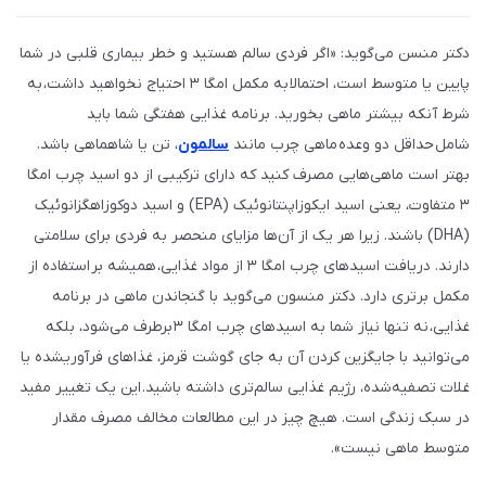
دکتر منسن می‌گوید: «اگر فردی سالم هستید و خطر بیماری قلبی در شما
پایین یا متوسط است، احتمالا به مکمل امگا ۳ احتیاج نخواهید داشت، به
شرط آنکه بیشتر ماهی بخورید. برنامه غذایی هفتگی شما باید
شامل حداقل دو وعده ماهی‌ چرب مانند
سالمون
، تن یا شاهماهی باشد.
بهتر است ماهی‌هایی مصرف کنید که دارای ترکیبی از دو اسید چرب امگا
۳ متفاوت، یعنی اسید ایکوزاپنتانوئیک (EPA) و اسید دوکوزاهگزانوئیک
(DHA) باشند. زیرا هر یک از آن‌ها مزایای منحصر به فردی برای سلامتی
دارند. دریافت اسیدهای چرب امگا ۳ از مواد غذایی، همیشه بر استفاده از
مکمل برتری دارد. دکتر منسون می‌گوید با گنجاندن ماهی در برنامه
غذایی، نه تنها نیاز شما به اسیدهای چرب امگا ۳ برطرف می‌شود، بلکه
می‌توانید با جایگزین کردن آن به جای گوشت قرمز، غذاهای فرآوریشده یا
غلات تصفیه‌شده، رژیم غذایی سالم‌تری داشته باشید. این یک تغییر مفید
در سبک زندگی است. هیچ چیز در این مطالعات مخالف مصرف مقدار
متوسط ماهی نیست».