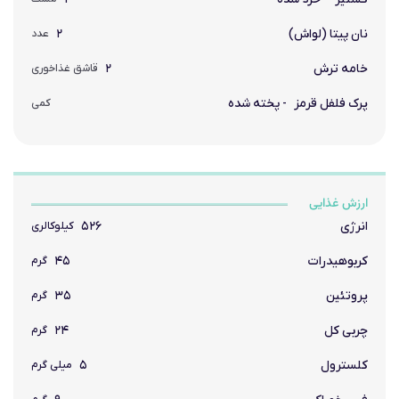
نان پیتا (لواش)
۲
عدد
خامه ترش
۲
قاشق غذاخوری
پرک فلفل قرمز
- پخته شده
کمی
ارزش غذایی
انرژی
۵۲۶
کیلوکالری
کربوهیدرات
۴۵
گرم
پروتئین
۳۵
گرم
چربی کل
۲۴
گرم
کلسترول
۵
میلی گرم