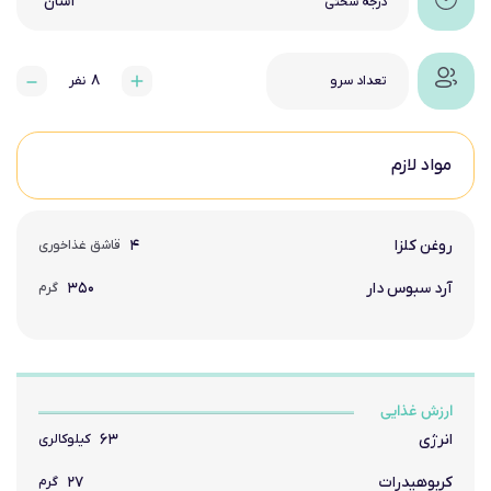
آسان
درجه سختی
۸
تعداد سرو
نفر
مواد لازم
روغن کلزا
۴
قاشق غذاخوری
آرد سبوس دار
۳۵۰
گرم
ارزش غذایی
انرژی
۶۳
کیلوکالری
کربوهیدرات
۲۷
گرم