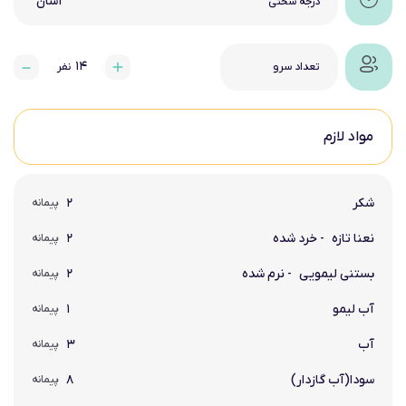
آسان
درجه سختی
۱۴
تعداد سرو
نفر
مواد لازم
شکر
۲
پیمانه
نعنا تازه
- خرد شده
۲
پیمانه
بستنی لیمویی
- نرم شده
۲
پیمانه
آب لیمو
۱
پیمانه
آب
۳
پیمانه
سودا(آب گازدار)
۸
پیمانه